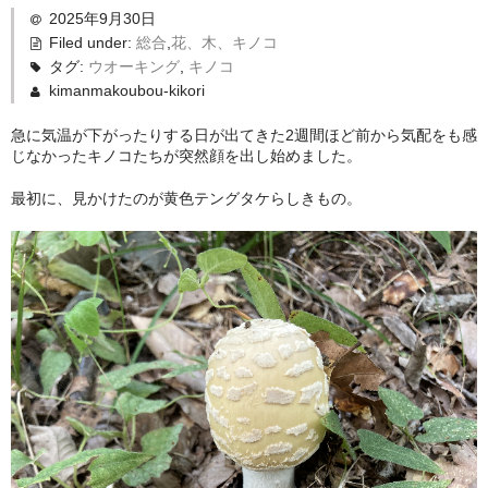
2025年9月30日
Filed under:
総合
,
花、木、キノコ
タグ:
ウオーキング
,
キノコ
kimanmakoubou-kikori
急に気温が下がったりする日が出てきた2週間ほど前から気配をも感
じなかったキノコたちが突然顔を出し始めました。
最初に、見かけたのが黄色テングタケらしきもの。