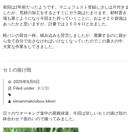
前回は2年前だったようです。マニュフェスト登録し少しは片付きま
したが、荒材の加工をするとすぐにガラ袋はたまります。材料置き
場も塞ぐようになり今回また持っていくことに。およそ２０袋強は
あったかと思いますが、計量では２５０キロと出ました。
軽バンの荷台一杯。積み込みも苦労しましたが、廃棄するのに袋か
ら全て自分で出さなければいけなくなっていたのでこの暑さの中、
大変な作業をしてきました。
セミの抜け殻
2025年8月6日
Filed under:
未分類
kimanmakoubou-kikori
日々のウオーキング途中の尾根緑道、今回は珍しいセミの抜け殻の
鉢合わせ？面白いので撮ってみました。