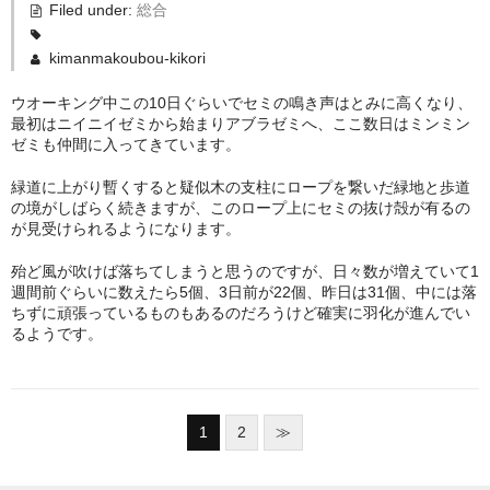
Filed under:
総合
kimanmakoubou-kikori
ウオーキング中この10日ぐらいでセミの鳴き声はとみに高くなり、
最初はニイニイゼミから始まりアブラゼミへ、ここ数日はミンミン
ゼミも仲間に入ってきています。
緑道に上がり暫くすると疑似木の支柱にロープを繋いだ緑地と歩道
の境がしばらく続きますが、このロープ上にセミの抜け殻が有るの
が見受けられるようになります。
殆ど風が吹けば落ちてしまうと思うのですが、日々数が増えていて1
週間前ぐらいに数えたら5個、3日前が22個、昨日は31個、中には落
ちずに頑張っているものもあるのだろうけど確実に羽化が進んでい
るようです。
1
2
≫