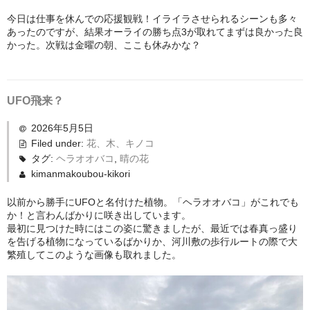
今日は仕事を休んでの応援観戦！イライラさせられるシーンも多々
あったのですが、結果オーライの勝ち点3が取れてまずは良かった良
かった。次戦は金曜の朝、ここも休みかな？
UFO飛来？
2026年5月5日
Filed under:
花、木、キノコ
タグ:
ヘラオオバコ
,
晴の花
kimanmakoubou-kikori
以前から勝手にUFOと名付けた植物。「ヘラオオバコ」がこれでも
か！と言わんばかりに咲き出しています。
最初に見つけた時にはこの姿に驚きましたが、最近では春真っ盛り
を告げる植物になっているばかりか、河川敷の歩行ルートの際で大
繁殖してこのような画像も取れました。