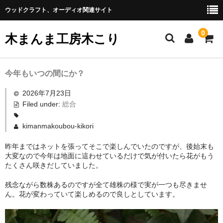
ウッドクラフト、オーディオ関連サイト
0
木まんま工房木こり
リンク
今年もいつの間にか？
ブログ
2026年7月23日
Filed under:
総合
取扱商品
kimanmakoubou-kikori
プライバシーポリシー
昨年まではネットを張ってそこで楽しんでいたのですが、後始末も
大変なので今年は地面に這わせているだけで気が付いたら花がもう
たくさん咲きだしていました。
残念ながら数株あるのですが全て雄株の様で実が一つも尽きませ
ん。花が変わっていて楽しめるので良しとしています。