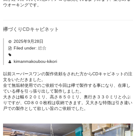
ウオーキングです。
欅づくりCDキャビネット
2025年9月28日
Filed under:
総合
kimanmakoubou-kikori
以前スーパースワンの製作依頼をされた方からCDキャビネットの注
文をいただきました。
全て無垢材使用でのご依頼で今回は欅で製作する事になり、在庫し
ている欅を引っ張り出して製作しました。
大きさは幅６２０ミリ、高さ８５０ミリ、奥行き３３０ミリと小ぶ
りですが、CD８００枚程は収納できます。又大きな特徴は引き違い
戸での製作として欲しい旨のご依頼でした。