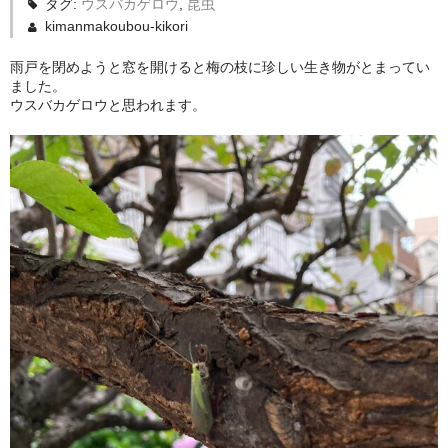
タグ:
ウスバカゲロウ
,
昆虫
kimanmakoubou-kikori
雨戸を閉めようと窓を開けると梅の枝に珍しい生き物がとまってい
ました。
ウスバカゲロウと思われます。