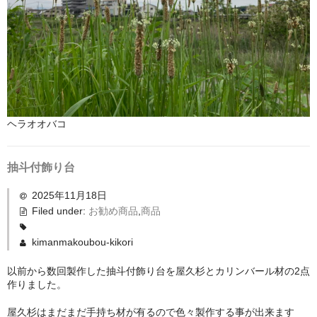
ヘラオオバコ
抽斗付飾り台
2025年11月18日
Filed under:
お勧め商品
,
商品
kimanmakoubou-kikori
以前から数回製作した抽斗付飾り台を屋久杉とカリンバール材の2点
作りました。
屋久杉はまだまだ手持ち材が有るので色々製作する事が出来ます