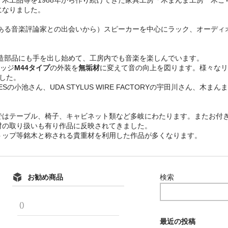
になりました。
とある音楽評論家との出会いから）スピーカーを中心にラック、オーデ
改造部品にも手を出し始めて、工房内でも音楽を楽しんでいます。
リッジ
M44タイプ
の外装を
無垢材
に変えて音の向上を図ります。様々なリ
ました。
LINESの小池さん、UDA STYLUS WIRE FACTORYの宇田川さん
ではテーブル、椅子、キャビネット類など多岐にわたります。またお付
材の取り扱いも有り作品に反映されてきました。
トップ等銘木と称される貴重材を利用した作品が多くなります。
お勧め商品
検索
()
最近の投稿