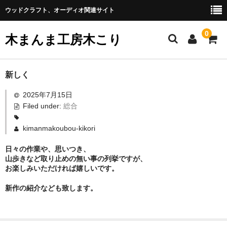
ウッドクラフト、オーディオ関連サイト
0
木まんま工房木こり
リンク
新しく
2025年7月15日
ブログ
Filed under:
総合
取扱商品
kimanmakoubou-kikori
プライバシーポリシー
日々の作業や、思いつき、
山歩きなど取り止めの無い事の列挙ですが、
お楽しみいただければ嬉しいです。
新作の紹介なども致します。