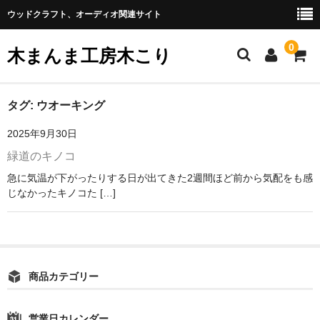
ウッドクラフト、オーディオ関連サイト
0
木まんま工房木こり
リンク
タグ:
ウオーキング
2025年9月30日
ブログ
緑道のキノコ
取扱商品
急に気温が下がったりする日が出てきた2週間ほど前から気配をも感
じなかったキノコた […]
プライバシーポリシー
商品カテゴリー
営業日カレンダー